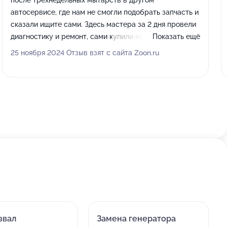
после трехнедельных мытарств в другом
автосервисе, где нам не смогли подобрать запчасть и
сказали ищите сами. Здесь мастера за 2 дня провели
диагностику и ремонт, сами купили нужную запчасть.
Показать ещё
Цена за работу приемлимая. Спасибо огромное
25 ноября 2024 Отзыв взят с сайта Zoon.ru
мастерам, снова на колесах.
звал
Замена генератора